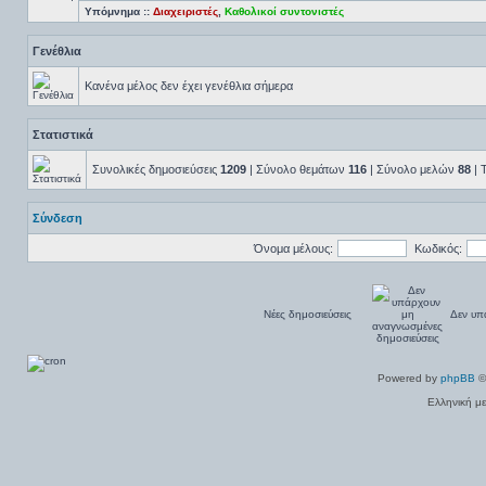
Υπόμνημα ::
Διαχειριστές
,
Καθολικοί συντονιστές
Γενέθλια
Κανένα μέλος δεν έχει γενέθλια σήμερα
Στατιστικά
Συνολικές δημοσιεύσεις
1209
| Σύνολο θεμάτων
116
| Σύνολο μελών
88
| 
Σύνδεση
Όνομα μέλους:
Κωδικός:
Νέες δημοσιεύσεις
Δεν υπ
Powered by
phpBB
©
Ελληνική μ