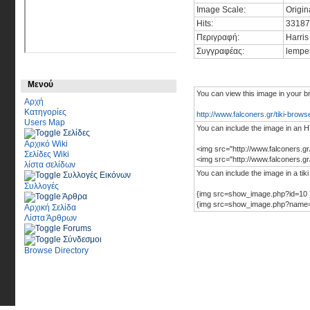
Image Scale:
Origin
Hits:
33187
Περιγραφή:
Harri
Συγγραφέας:
lempe
Μενού
You can view this image in your b
Αρχή
Κατηγορίες
http://www.falconers.gr/tiki-bro
Users Map
You can include the image in an H
Σελίδες
Αρχικό Wiki
<img src="http://www.falconers.g
Σελίδες Wiki
<img src="http://www.falconers.
λίστα σελίδων
You can include the image in a tiki
Συλλογές Εικόνων
Συλλογές
{img src=show_image.php?id=10 
Άρθρα
{img src=show_image.php?name=
Αρχική Σελίδα
Λίστα Άρθρων
Forums
Σύνδεσμοι
Browse Directory