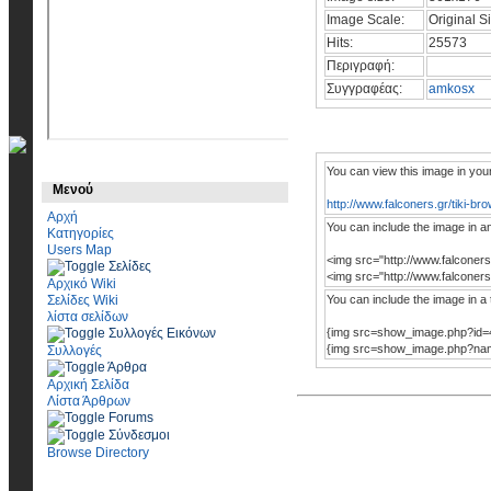
Image Scale:
Original S
Hits:
25573
Περιγραφή:
Συγγραφέας:
amkosx
You can view this image in you
Μενού
http://www.falconers.gr/tiki-
Αρχή
You can include the image in a
Κατηγορίες
Users Map
<img src="http://www.falconer
Σελίδες
<img src="http://www.falconer
Αρχικό Wiki
Σελίδες Wiki
You can include the image in a t
λίστα σελίδων
Συλλογές Εικόνων
{img src=show_image.php?id=
{img src=show_image.php?name
Συλλογές
Άρθρα
Αρχική Σελίδα
Λίστα Άρθρων
Forums
Σύνδεσμοι
Browse Directory