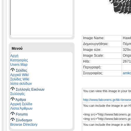
Image Name:
Hawks
Δημιουργήθηκε:
Πέμπ
Μενού
Image size:
329x
Image Scale:
Origi
Αρχή
Κατηγορίες
Hits:
2671
Users Map
Περιγραφή:
Σελίδες
Συγγραφέας:
amko
Αρχικό Wiki
Σελίδες Wiki
λίστα σελίδων
Συλλογές Εικόνων
You can view this image in your b
Συλλογές
Άρθρα
http://www.falconers.gr/tiki-bro
Αρχική Σελίδα
You can include the image in an H
Λίστα Άρθρων
Forums
<img src="http://www.falconers.g
<img src="http://www.falconers.
Σύνδεσμοι
Browse Directory
You can include the image in a tiki