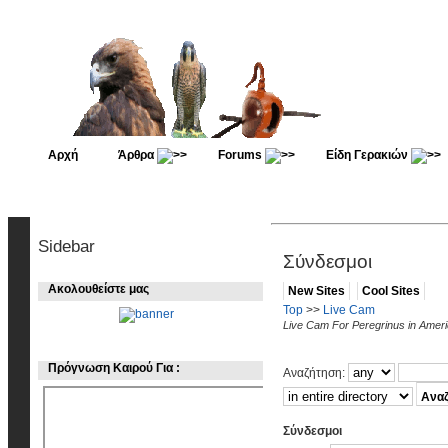
Αρχή
Άρθρα
Forums
Είδη Γερακιών
Sidebar
Σύνδεσμοι
Ακολουθείστε μας
New Sites
Cool Sites
Top
>>
Live Cam
Live Cam For Peregrinus in Amer
Πρόγνωση Καιρού Για :
Αναζήτηση:
Σύνδεσμοι