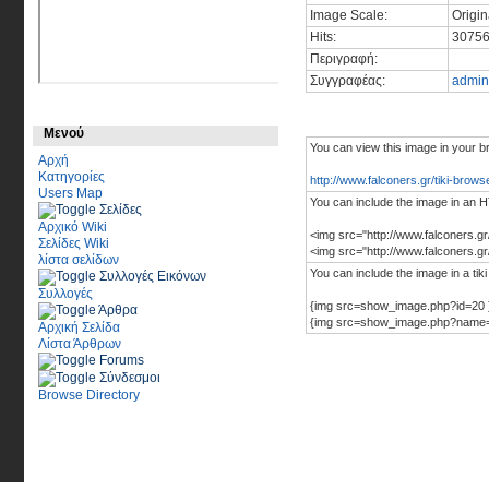
Image Scale:
Origin
Hits:
3075
Περιγραφή:
Συγγραφέας:
admin
Μενού
You can view this image in your b
Αρχή
Κατηγορίες
http://www.falconers.gr/tiki-bro
Users Map
You can include the image in an H
Σελίδες
Αρχικό Wiki
<img src="http://www.falconers.g
Σελίδες Wiki
<img src="http://www.falconers.
λίστα σελίδων
You can include the image in a tiki
Συλλογές Εικόνων
Συλλογές
{img src=show_image.php?id=20 
Άρθρα
{img src=show_image.php?name=0
Αρχική Σελίδα
Λίστα Άρθρων
Forums
Σύνδεσμοι
Browse Directory