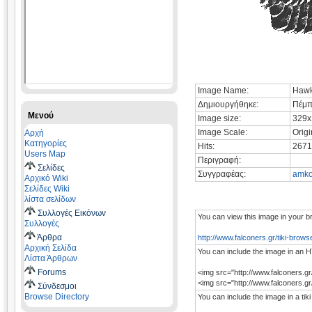
Image Name:
Hawks
Δημιουργήθηκε:
Πέμπ
Μενού
Image size:
329x
Image Scale:
Origi
Αρχή
Κατηγορίες
Hits:
2671
Users Map
Περιγραφή:
Σελίδες
Συγγραφέας:
amko
Αρχικό Wiki
Σελίδες Wiki
λίστα σελίδων
Συλλογές Εικόνων
You can view this image in your b
Συλλογές
Άρθρα
http://www.falconers.gr/tiki-bro
Αρχική Σελίδα
You can include the image in an H
Λίστα Άρθρων
Forums
<img src="http://www.falconers.g
<img src="http://www.falconers.
Σύνδεσμοι
Browse Directory
You can include the image in a tiki